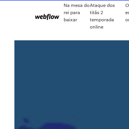
Na mesa do
Ataque dos
O
rei para
titãs 2
e
baixar
temporada
o
online