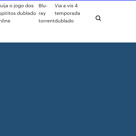
uija o jogo dos
Blu-
Via a vis 4
spíritos dublado
ray
temporada
nline
torrent
dublado