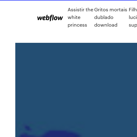
Assistir the
Gritos mortais
Fil
white
dublado
luc
princess
download
sup