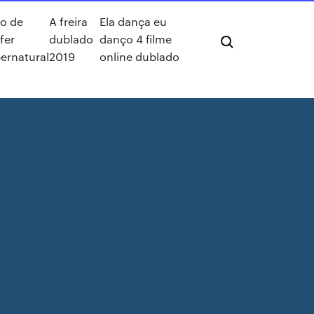
ho de
A freira
Ela dança eu
ifer
dublado
danço 4 filme
ernatural
2019
online dublado