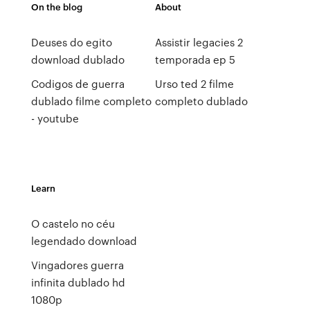
On the blog
About
Deuses do egito
Assistir legacies 2
download dublado
temporada ep 5
Codigos de guerra
Urso ted 2 filme
dublado filme completo
completo dublado
- youtube
Learn
O castelo no céu
legendado download
Vingadores guerra
infinita dublado hd
1080p