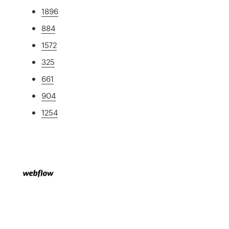
1896
884
1572
325
661
904
1254