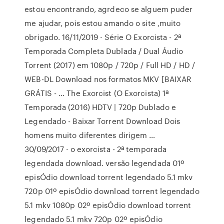
estou encontrando, agrdeco se alguem puder
me ajudar, pois estou amando o site ,muito
obrigado. 16/11/2019 · Série O Exorcista - 2ª
Temporada Completa Dublada / Dual Áudio
Torrent (2017) em 1080p / 720p / Full HD / HD /
WEB-DL Download nos formatos MKV [BAIXAR
GRÁTIS - … The Exorcist (O Exorcista) 1ª
Temporada (2016) HDTV | 720p Dublado e
Legendado - Baixar Torrent Download Dois
homens muito diferentes dirigem …
30/09/2017 · o exorcista - 2ª temporada
legendada download. versão legendada 01º
episÓdio download torrent legendado 5.1 mkv
720p 01º episÓdio download torrent legendado
5.1 mkv 1080p 02º episÓdio download torrent
legendado 5.1 mkv 720p 02º episÓdio