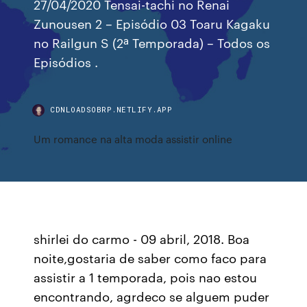
27/04/2020 Tensai-tachi no Renai
Zunousen 2 – Episódio 03 Toaru Kagaku
no Railgun S (2ª Temporada) – Todos os
Episódios .
CDNLOADSOBRP.NETLIFY.APP
Um romance na alta moda assistir online
shirlei do carmo - 09 abril, 2018. Boa
noite,gostaria de saber como faco para
assistir a 1 temporada, pois nao estou
encontrando, agrdeco se alguem puder