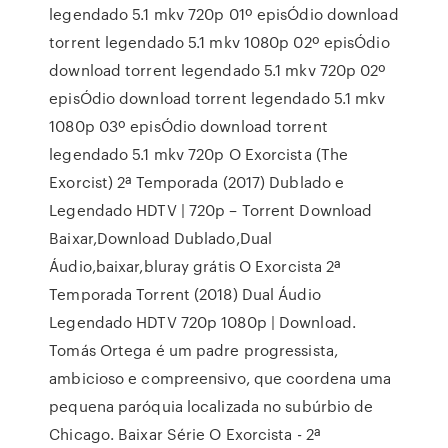
legendado 5.1 mkv 720p 01º episÓdio download
torrent legendado 5.1 mkv 1080p 02º episÓdio
download torrent legendado 5.1 mkv 720p 02º
episÓdio download torrent legendado 5.1 mkv
1080p 03º episÓdio download torrent
legendado 5.1 mkv 720p O Exorcista (The
Exorcist) 2ª Temporada (2017) Dublado e
Legendado HDTV | 720p – Torrent Download
Baixar,Download Dublado,Dual
Áudio,baixar,bluray grátis O Exorcista 2ª
Temporada Torrent (2018) Dual Áudio
Legendado HDTV 720p 1080p | Download.
Tomás Ortega é um padre progressista,
ambicioso e compreensivo, que coordena uma
pequena paróquia localizada no subúrbio de
Chicago. Baixar Série O Exorcista - 2ª