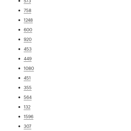
573
758
1248
600
920
453
449
1080
451
355
564
132
1596
307