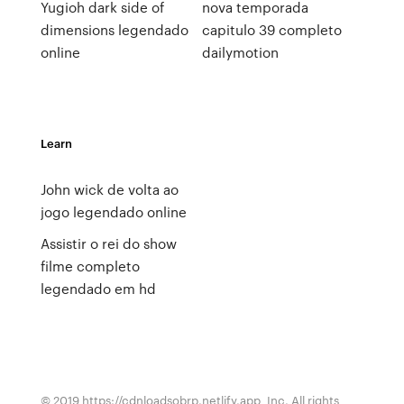
Yugioh dark side of
nova temporada
dimensions legendado
capitulo 39 completo
online
dailymotion
Learn
John wick de volta ao
jogo legendado online
Assistir o rei do show
filme completo
legendado em hd
© 2019 https://cdnloadsobrp.netlify.app, Inc. All rights