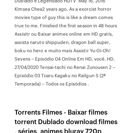
Dublado e Legendado HDTV May 16, 2016
Kimsea Chea2 years ago. As a exorcist horror
movies type of guy this is like a dream comes
true to me. Finished the first season in 48 hours
Assisitr ou Baixar animes online em HD gratís,
assista naruto shippuden, dragon ball super,
boku no hero e muito mais Assistir Yu-Gi-Oh!
Sevens – Episódio 04 Online Em HD, você. HD.
27/04/2020 Tensai-tachi no Renai Zunousen 2 –
Episódio 03 Toaru Kagaku no Railgun S (2ª
Temporada) – Todos os Episódios .
Torrents Filmes - Baixar filmes
torrent Dublado download filmes
, séries, animes bluray 720p