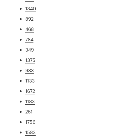
1340
892
468
784
349
1375
983
1133
1672
1183
261
1756
1583