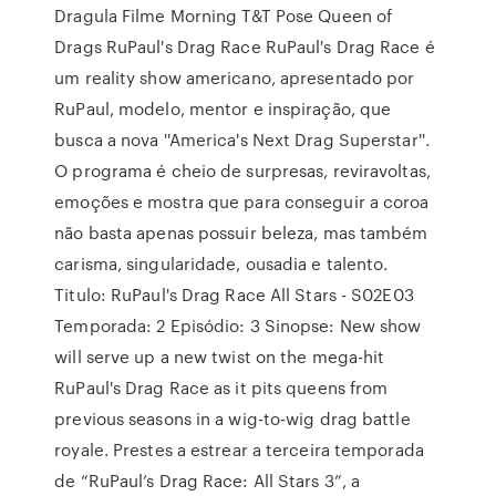
Dragula Filme Morning T&T Pose Queen of
Drags RuPaul's Drag Race RuPaul's Drag Race é
um reality show americano, apresentado por
RuPaul, modelo, mentor e inspiração, que
busca a nova ''America's Next Drag Superstar''.
O programa é cheio de surpresas, reviravoltas,
emoções e mostra que para conseguir a coroa
não basta apenas possuir beleza, mas também
carisma, singularidade, ousadia e talento.
Titulo: RuPaul's Drag Race All Stars - S02E03
Temporada: 2 Episódio: 3 Sinopse: New show
will serve up a new twist on the mega-hit
RuPaul's Drag Race as it pits queens from
previous seasons in a wig-to-wig drag battle
royale. Prestes a estrear a terceira temporada
de “RuPaul’s Drag Race: All Stars 3”, a