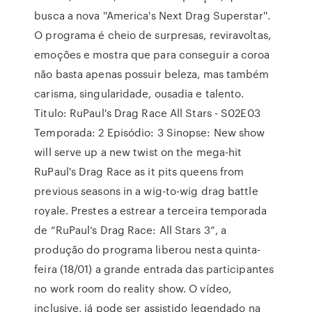
busca a nova ''America's Next Drag Superstar''.
O programa é cheio de surpresas, reviravoltas,
emoções e mostra que para conseguir a coroa
não basta apenas possuir beleza, mas também
carisma, singularidade, ousadia e talento.
Titulo: RuPaul's Drag Race All Stars - S02E03
Temporada: 2 Episódio: 3 Sinopse: New show
will serve up a new twist on the mega-hit
RuPaul's Drag Race as it pits queens from
previous seasons in a wig-to-wig drag battle
royale. Prestes a estrear a terceira temporada
de “RuPaul’s Drag Race: All Stars 3”, a
produção do programa liberou nesta quinta-
feira (18/01) a grande entrada das participantes
no work room do reality show. O vídeo,
inclusive, já pode ser assistido legendado na