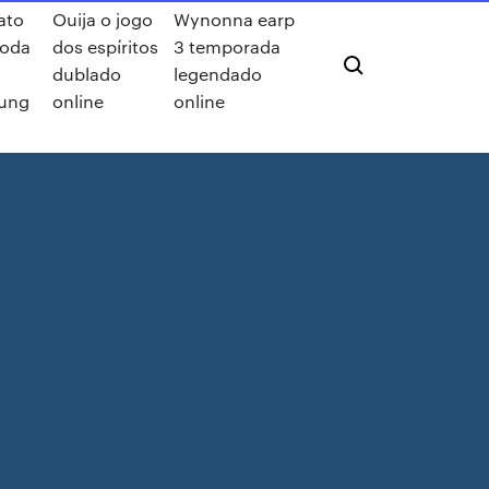
ato
Ouija o jogo
Wynonna earp
roda
dos espíritos
3 temporada
dublado
legendado
ung
online
online