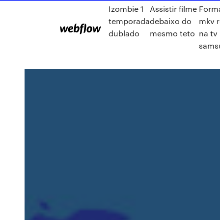
Izombie 1
Assistir filme
Form
temporada
debaixo do
mkv 
dublado
mesmo teto
na tv
sams